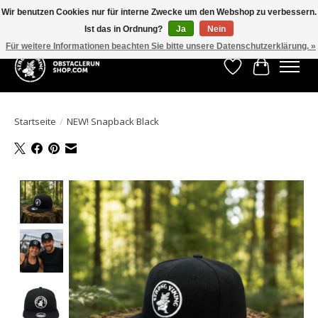
Wir benutzen Cookies nur für interne Zwecke um den Webshop zu verbessern.
Ist das in Ordnung?
Ja
Nein
All the gear you need for your Strong Viking Obstacle Run!
Für weitere Informationen beachten Sie bitte unsere Datenschutzerklärung. »
Wunschzettel
Ihr Waren
Startseite
/
NEW! Snapback Black
Product image slideshow Items