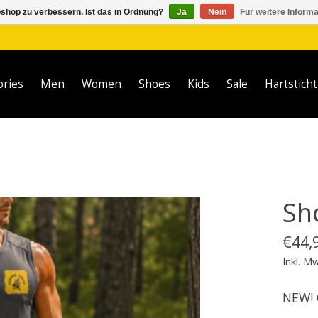
shop zu verbessern. Ist das in Ordnung?
Ja
Nein
Für weitere Inform
ories
Men
Women
Shoes
Kids
Sale
Hartsticht
Sh
€44,
Inkl. M
NEW! 