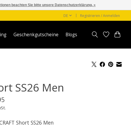
ationen beachten Sie bitte unsere Datenschutzerklärung. »
DE
Registrieren / Anmelden
ing
Geschenkgutscheine
Blogs
ort SS26 Men
95
wSt.
CRAFT Short SS26 Men