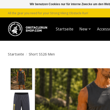
Wir benutzen Cookies nur für interne Zwecke um den Web
All the gear you need for your Strong Viking Obstacle Run!
Startseite
New
Access
Startseite
/
Short SS26 Men
Product image slideshow Items