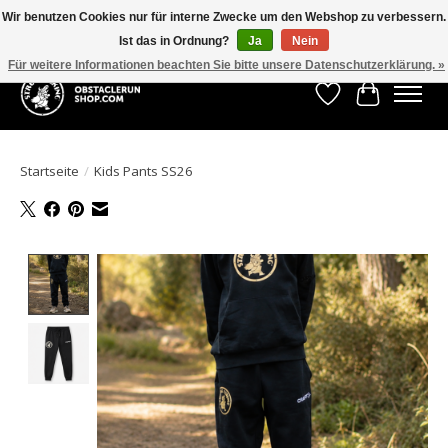
Wir benutzen Cookies nur für interne Zwecke um den Webshop zu verbessern.
Ist das in Ordnung?
Ja
Nein
All the gear you need for your Strong Viking Obstacle Run!
Für weitere Informationen beachten Sie bitte unsere Datenschutzerklärung. »
Wunschzettel
Ihr Waren
Startseite
/
Kids Pants SS26
Product image slideshow Items