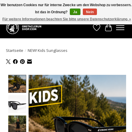
Wir benutzen Cookies nur für interne Zwecke um den Webshop zu verbessern.
Ist das in Ordnung?
Ja
Nein
All the gear you need for your Strong Viking Obstacle Run!
Für weitere Informationen beachten Sie bitte unsere Datenschutzerklärung. »
Wunschzettel
Ihr Waren
Startseite
/
NEW! Kids Sunglasses
Product image slideshow Items