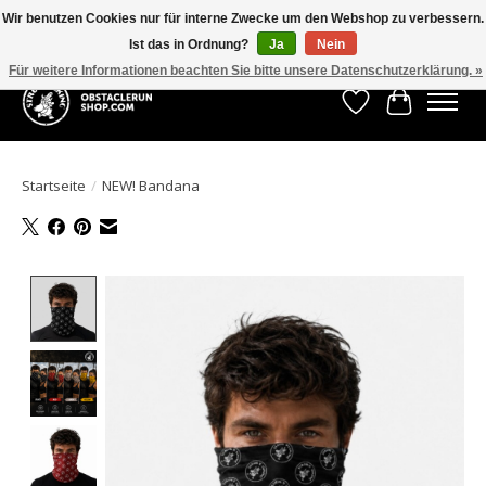
Wir benutzen Cookies nur für interne Zwecke um den Webshop zu verbessern.
Ist das in Ordnung?
Ja
Nein
All the gear you need for your Strong Viking Obstacle Run!
Für weitere Informationen beachten Sie bitte unsere Datenschutzerklärung. »
Wunschzettel
Ihr Waren
Startseite
/
NEW! Bandana
Product image slideshow Items