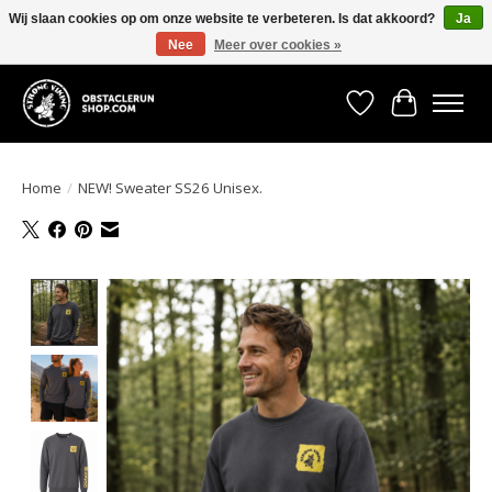
Wij slaan cookies op om onze website te verbeteren. Is dat akkoord?
Ja
Nee
Meer over cookies »
All the gear you need for your Strong Viking Obstacle Run!
Verlanglijst
Winkelwa
Home
/
NEW! Sweater SS26 Unisex.
Product image slideshow Items