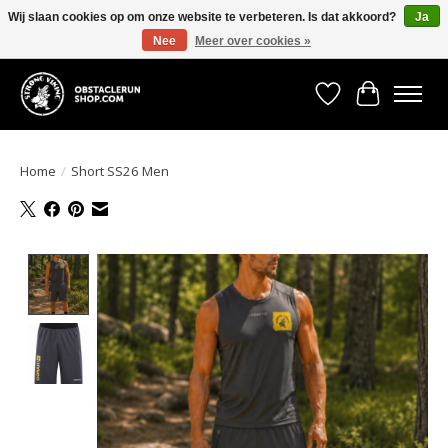
Wij slaan cookies op om onze website te verbeteren. Is dat akkoord?
Ja
Nee
Meer over cookies »
All the gear you need for your Strong Viking Obstacle Run!
Verlanglijst
Winkelwa
Home
/
Short SS26 Men
Product image slideshow Items