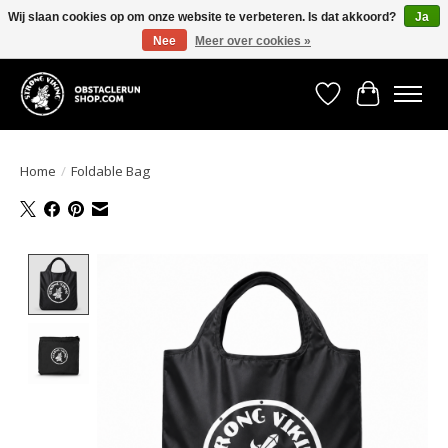
Wij slaan cookies op om onze website te verbeteren. Is dat akkoord?
Ja
Nee
Meer over cookies »
All the gear you need for your Strong Viking Obstacle Run!
Verlanglijst
Winkelwa
Home
/
Foldable Bag
Product image slideshow Items