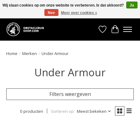
Wij slaan cookies op om onze website te verbeteren. Is dat akkoord?
Ja
Nee
Meer over cookies »
All the gear you need for your Strong Viking Obstacle Run!
Verlanglijst
Winkelwa
Home
/
Merken
/
Under Armour
Under Armour
Filters weergeven
0 producten
Sorteren op
Meest bekeken